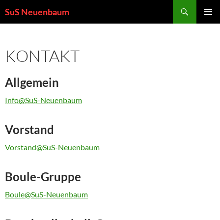
Zum
Suchen
SuS Neuenbaum
Inhalt
PRIMÄR
springen
MENÜ
KONTAKT
Allgemein
Info@SuS-Neuenbaum
Vorstand
Vorstand@SuS-Neuenbaum
Boule-Gruppe
Boule@SuS-Neuenbaum