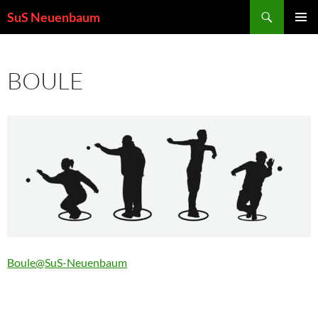
Zum
Suchen
SuS Neuenbaum
Inhalt
PRIMÄR
springen
MENÜ
BOULE
Boule@SuS-Neuenbaum